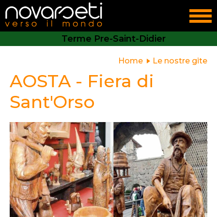
Terme Pre-Saint-Didier
Home
Le nostre gite
AOSTA - Fiera di
Sant'Orso