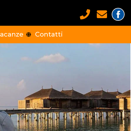
vacanze
Contatti
ell'est
Africa del nord
Africa centrale
Asia meridionale
Asia orientale
ale
America del sud