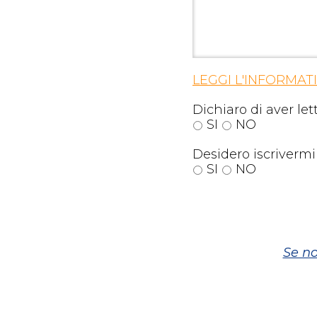
LEGGI L'INFORMAT
Dichiaro di aver le
SI
NO
Desidero iscrivermi
SI
NO
Se no