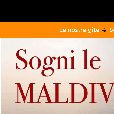
Le nostre gite
S
Balcani
Italia
Europa del nord
Eu
Africa occidentale
Africa orientale
Sud est asiatico
Oc