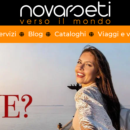
ervizi
Blog
Cataloghi
Viaggi e 
ropa centrale
Europa meridionale
Europa d
Sud Africa
Medio Oriente
Asia centrale
eania
Stati Uniti e Canada
America centr