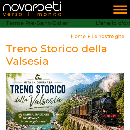
re-Saint-Didier
L'anello d'oro del Pilatus
Home
Le nostre gite
Treno Storico della
Valsesia